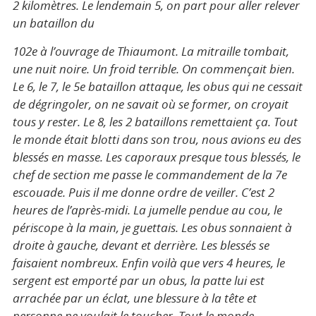
2 kilomètres. Le lendemain 5, on part pour aller relever
un bataillon du
102e à l’ouvrage de Thiaumont. La mitraille tombait,
une nuit noire. Un froid terrible. On commençait bien.
Le 6, le 7, le 5e bataillon attaque, les obus qui ne cessait
de dégringoler, on ne savait où se former, on croyait
tous y rester. Le 8, les 2 bataillons remettaient ça. Tout
le monde était blotti dans son trou, nous avions eu des
blessés en masse. Les caporaux presque tous blessés, le
chef de section me passe le commandement de la 7e
escouade. Puis il me donne ordre de veiller. C’est 2
heures de l’après-midi. La jumelle pendue au cou, le
périscope à la main, je guettais. Les obus sonnaient à
droite à gauche, devant et derrière. Les blessés se
faisaient nombreux. Enfin voilà que vers 4 heures, le
sergent est emporté par un obus, la patte lui est
arrachée par un éclat, une blessure à la tête et
personne ne voulait le toucher. Tout le monde