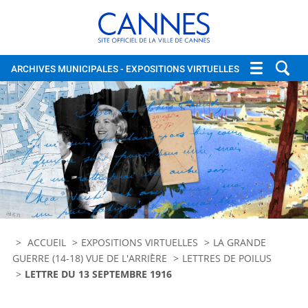
Cannes, site officiel de la vi
ARCHIVES MUNICIPALES
- EXPOSITIONS VIRTUELLES
ACCUEIL
EXPOSITIONS VIRTUELLES
LA GRANDE
GUERRE (14-18) VUE DE L'ARRIÈRE
LETTRES DE POILUS
LETTRE DU 13 SEPTEMBRE 1916