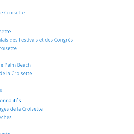
te Croisette
isette
lais des Festivals et des Congrès
roisette
 le Palm Beach
e la Croisette
s
sonnalités
ges de la Croisette
lèches