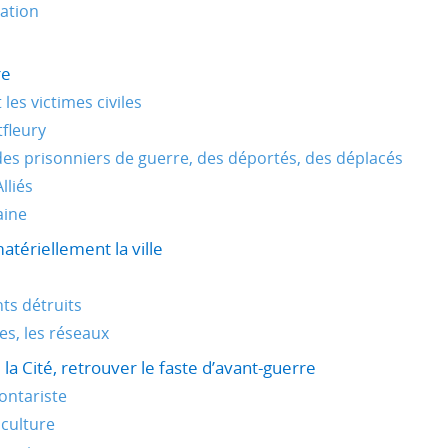
ration
re
les victimes civiles
tfleury
es prisonniers de guerre, des déportés, des déplacés
lliés
aine
atériellement la ville
ts détruits
res, les réseaux
a Cité, retrouver le faste d’avant-guerre
lontariste
 culture