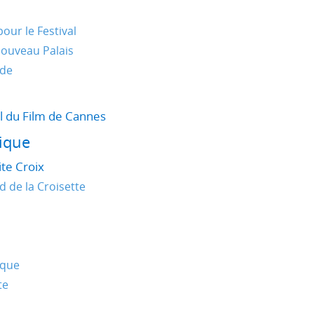
our le Festival
 nouveau Palais
nde
al du Film de Cannes
hique
ite Croix
d de la Croisette
ique
te