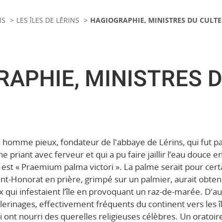
NS
LES ÎLES DE LÉRINS
HAGIOGRAPHIE, MINISTRES DU CULTE
APHIE, MINISTRES 
n homme pieux, fondateur de l'abbaye de Lérins, qui fut pa
e priant avec ferveur et qui a pu faire jaillir l’eau douce e
 est « Praemium palma victori ». La palme serait pour cert
aint-Honorat en prière, grimpé sur un palmier, aurait obte
 qui infestaient l’île en provoquant un raz-de-marée. D'au
erinages, effectivement fréquents du continent vers les îl
ont nourri des querelles religieuses célèbres. Un oratoir