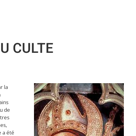
DU CULTE
r la
n
ains
nu de
tres
es,
e a été