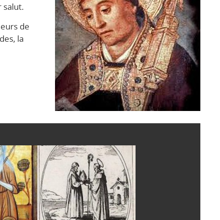
 salut.
leurs de
des, la