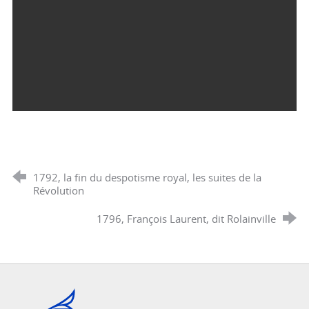
1792, la fin du despotisme royal, les suites de la
Révolution
1796, François Laurent, dit Rolainville
Cannes, Côte d'Azur, France