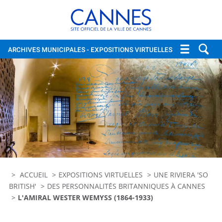
Cannes, site officiel de la vi
ARCHIVES MUNICIPALES
- EXPOSITIONS VIRTUELLES
ACCUEIL
EXPOSITIONS VIRTUELLES
UNE RIVIERA 'SO
BRITISH'
DES PERSONNALITÉS BRITANNIQUES À CANNES
L'AMIRAL WESTER WEMYSS (1864-1933)