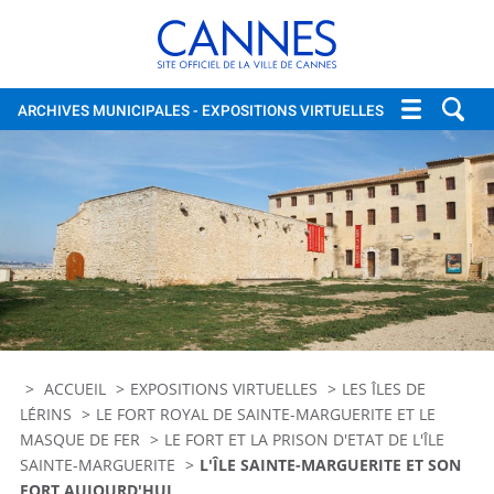
Cannes, site officiel de la vi
ARCHIVES MUNICIPALES
- EXPOSITIONS VIRTUELLES
ACCUEIL
EXPOSITIONS VIRTUELLES
LES ÎLES DE
LÉRINS
LE FORT ROYAL DE SAINTE-MARGUERITE ET LE
MASQUE DE FER
LE FORT ET LA PRISON D'ETAT DE L'ÎLE
SAINTE-MARGUERITE
L'ÎLE SAINTE-MARGUERITE ET SON
FORT AUJOURD'HUI