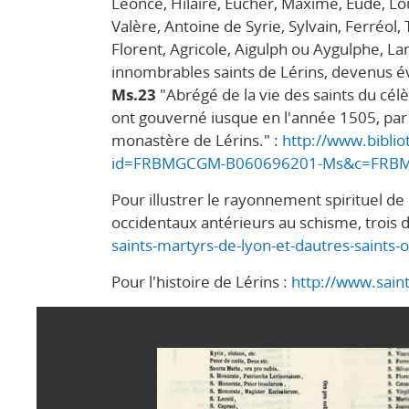
Léonce, Hilaire, Eucher, Maxime, Eude, Loup
Valère, Antoine de Syrie, Sylvain, Ferréol, 
Florent, Agricole, Aigulph ou Aygulphe, Lam
innombrables saints de Lérins, devenus é
Ms.23
"Abrégé de la vie des saints du cél
ont gouverné iusque en l'année 1505, par 
monastère de Lérins." :
http://www.biblio
id=FRBMGCGM-B060696201-Ms&c=FRBM
Pour illustrer le rayonnement spirituel de
occidentaux antérieurs au schisme, trois 
saints-martyrs-de-lyon-et-dautres-saints-
Pour l'histoire de Lérins :
http://www.sain