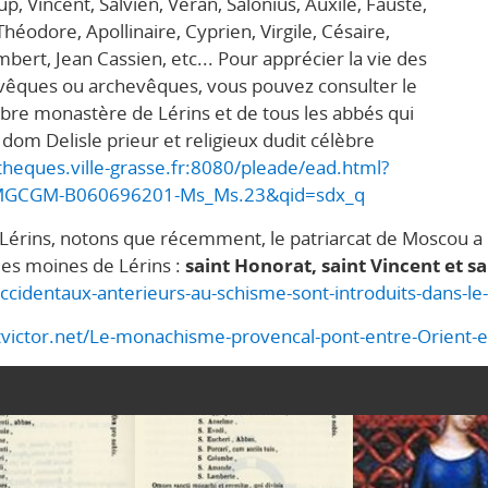
, Vincent, Salvien, Véran, Salonius, Auxile, Fauste,
Théodore, Apollinaire, Cyprien, Virgile, Césaire,
bert, Jean Cassien, etc... Pour apprécier la vie des
vêques ou archevêques, vous pouvez consulter le
èbre monastère de Lérins et de tous les abbés qui
dom Delisle prieur et religieux dudit célèbre
theques.ville-grasse.fr:8080/pleade/ead.html?
GCGM-B060696201-Ms_Ms.23&qid=sdx_q
 Lérins, notons que récemment, le patriarcat de Moscou a 
des moines de Lérins :
saint Honorat, saint Vincent et s
occidentaux-anterieurs-au-schisme-sont-introduits-dans-le
tvictor.net/Le-monachisme-provencal-pont-entre-Orient-e